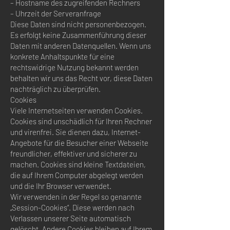
– Hostname des zugreifenden Rechners
– Uhrzeit der Serveranfrage
Diese Daten sind nicht personenbezogen.
Es erfolgt keine Zusammenführung dieser
Daten mit anderen Datenquellen. Wenn uns
konkrete Anhaltspunkte für eine
rechtswidrige Nutzung bekannt werden
behalten wir uns das Recht vor, diese Daten
nachträglich zu überprüfen.
Cookies
Viele Internetseiten verwenden Cookies.
Cookies sind unschädlich für Ihren Rechner
und virenfrei. Sie dienen dazu, Internet-
Angebote für die Besucher einer Webseite
freundlicher, effektiver und sicherer zu
machen. Cookies sind kleine Textdateien,
die auf Ihrem Computer abgelegt werden
und die Ihr Browser verwendet.
Wir verwenden in der Regel so genannte
„Session-Cookies“. Diese werden nach
Verlassen unserer Seite automatisch
gelöscht. Andere Cookies bleiben auf Ihrem