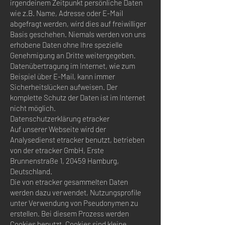
irgendeinem Zeitpunkt persönliche Daten
wie z.B. Name, Adresse oder E-Mail
abgefragt werden, wird dies auf freiwilliger
Basis geschehen. Niemals werden von uns
erhobene Daten ohne Ihre spezielle
Genehmigung an Dritte weitergegeben.
Datenübertragung im Internet, wie zum
Beispiel über E-Mail, kann immer
Sicherheitslücken aufweisen. Der
komplette Schutz der Daten ist im Internet
nicht möglich.
Datenschutzerklärung etracker
Auf unserer Webseite wird der
Analysedienst etracker benutzt, betrieben
von der etracker GmbH, Erste
Brunnenstraße 1, 20459 Hamburg,
Deutschland.
Die von etracker gesammelten Daten
werden dazu verwendet, Nutzungsprofile
unter Verwendung von Pseudonymen zu
erstellen. Bei diesem Prozess werden
Cookies benutzt. Cookies sind kleine