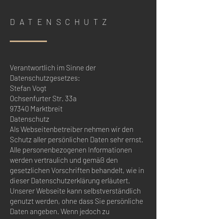
DATENSCHUTZ
Verantwortlich im Sinne der
Datenschutzgesetzes:
Stefan Vogt
Ochsenfurter Str. 33a
97340 Marktbreit
Datenschutz
Als Webseitenbetreiber nehmen wir den
Schutz aller persönlichen Daten sehr ernst.
Alle personenbezogenen Informationen
werden vertraulich und gemäß den
gesetzlichen Vorschriften behandelt, wie in
dieser Datenschutzerklärung erläutert.
Unserer Webseite kann selbstverständlich
genutzt werden, ohne dass Sie persönliche
Daten angeben. Wenn jedoch zu