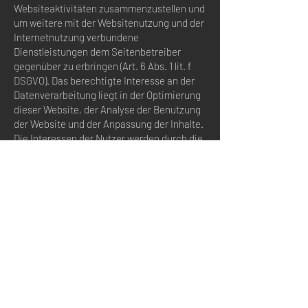
Websiteaktivitäten zusammenzustellen und
um weitere mit der Websitenutzung und der
Internetnutzung verbundene
Dienstleistungen dem Seitenbetreiber
gegenüber zu erbringen (Art. 6 Abs. 1 lit. f
DSGVO). Das berechtigte Interesse an der
Datenverarbeitung liegt in der Optimierung
dieser Website, der Analyse der Benutzung
der Website und der Anpassung der Inhalte.
Die Interessen der Nutzer werden durch die
Pseudonymisierung hinreichend gewahrt.
Google LLC. bietet eine Garantie auf Basis
der Standardvertragsklauseln ein
angemessenes Datenschutzniveau
einzuhalten. Die gesendeten und mit
Cookies, Nutzerkennungen (z. B. User-ID)
oder Werbe-IDs verknüpften Daten werden
nach 50 Monaten automatisch gelöscht. Die
Löschung von Daten, deren
Aufbewahrungsdauer erreicht ist, erfolgt