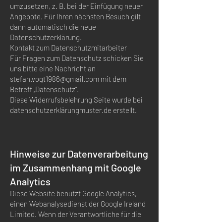
umzusetzen, z. B. bei der Einfügung neuer
Angebote. Für Ihren nächsten Besuch gilt
dann automatisch die neue
Datenschutzerklärung.
Kontakt zum Datenschutzmitarbeiter
Für Fragen zum Datenschutz schicken Sie
uns bitte eine Nachricht an
stefan.vogt1986@gmail.com
mit dem
Betreff „Datenschutz“.
Diese Widerrufsbelehrung Seite wurde bei
datenschutzerklärungmuster.de erstellt.
Hinweise zur Datenverarbeitung
im Zusammenhang mit Google
Analytics
Diese Website benutzt Google Analytics,
einen Webanalysedienst der Google Ireland
Limited. Wenn der Verantwortliche für die