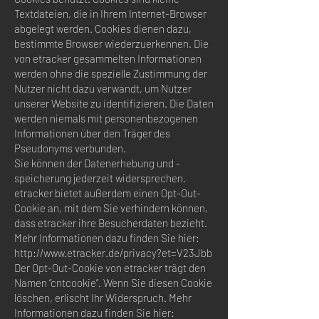
Textdateien, die in Ihrem Internet-Browser
abgelegt werden. Cookies dienen dazu,
bestimmte Browser wiederzuerkennen. Die
von etracker gesammelten Informationen
werden ohne die spezielle Zustimmung der
Nutzer nicht dazu verwandt, um Nutzer
unserer Website zu identifizieren. Die Daten
werden niemals mit personenbezogenen
Informationen über den Träger des
Pseudonyms verbunden.
Sie können der Datenerhebung und -
speicherung jederzeit widersprechen.
etracker bietet außerdem einen Opt-Out-
Cookie an, mit dem Sie verhindern können,
dass etracker ihre Besucherdaten bezieht.
Mehr Informationen dazu finden Sie hier:
http://www.etracker.de/privacy?et=V23Jbb
Der Opt-Out-Cookie von etracker trägt den
Namen “cntcookie”. Wenn Sie diesen Cookie
löschen, erlischt Ihr Widerspruch. Mehr
Informationen dazu finden Sie hier: